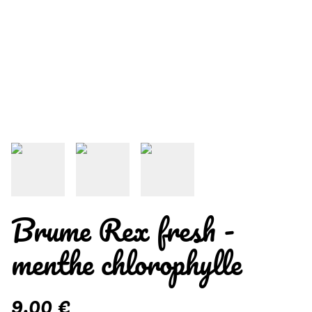
Brume Rex fresh -
menthe chlorophylle
9,00 €