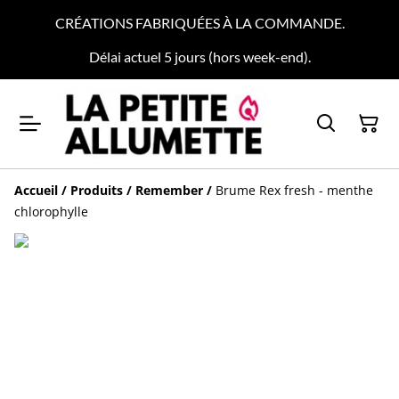
CRÉATIONS FABRIQUÉES À LA COMMANDE.
Délai actuel 5 jours (hors week-end).
Accueil
/
Produits
/
Remember
/
Brume Rex fresh - menthe
chlorophylle