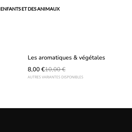
 ENFANTS ET DES ANIMAUX
%
Les aromatiques & végétales
8,00 €
10,00 €
AUTRES VARIANTES DISPONIBLES