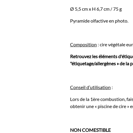
Ø 5,5 cm x H 6,7 cm / 75 g
Pyramide olfactive en photo.
Composition
: cire végétale e
Retrouvez les éléments d'étiqu
"étiquetage/allergènes » de la p
Conseil d’utilisation
:
Lors de la 1ère combustion, fai
obtenir une « piscine de cire » e
NON COMESTIBLE