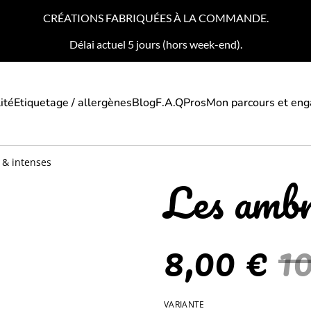
CRÉATIONS FABRIQUÉES À LA COMMANDE.
Délai actuel 5 jours (hors week-end).
ité
Etiquetage / allergènes
Blog
F.A.Q
Pros
Mon parcours et en
 & intenses
Les ambr
8,00 €
1
VARIANTE