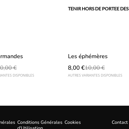
TENIR HORS DE PORTEE DES
%
urmandes
Les éphémères
0,00 €
8,00 €
10,00 €
IANTES DISPONIBLES
AUTRES VARIANTES DISPONIBLES
nérales
Conditions Générales
Cookies
Contact
d'Utilisation