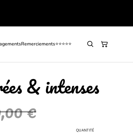
gagements
Remerciements
⭐⭐⭐⭐⭐
ées & intenses
0,00 €
QUANTITÉ