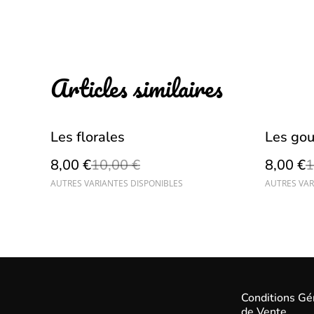
Articles similaires
%
%
Les florales
Les go
8,00 €
10,00 €
8,00 €
1
AUTRES VARIANTES DISPONIBLES
AUTRES VAR
Conditions Gé
de Vente