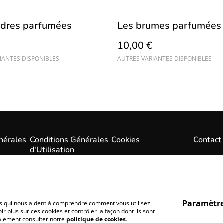
udres parfumées
Les brumes parfumées
10,00 €
IANTES DISPONIBLES
AUTRES VARIANTES DISPONIBLES
nérales
Conditions Générales
Cookies
Contact
d'Utilisation
Paramètre
hiers qui nous aident à comprendre comment vous utilisez
r plus sur ces cookies et contrôler la façon dont ils sont
galement consulter notre
politique de cookies
.