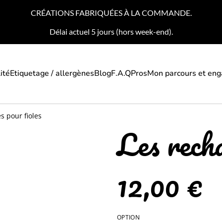
CRÉATIONS FABRIQUÉES À LA COMMANDE.
Délai actuel 5 jours (hors week-end).
ité
Etiquetage / allergènes
Blog
F.A.Q
Pros
Mon parcours et en
s pour fioles
Les recha
12,00 €
OPTION