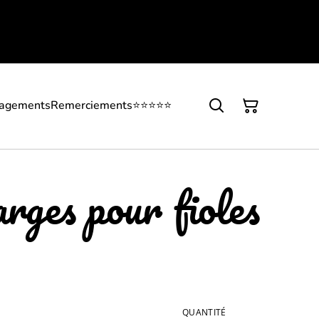
gagements
Remerciements
⭐⭐⭐⭐⭐
rges pour fioles
QUANTITÉ