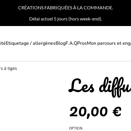
CRÉATIONS FABRIQUÉES À LA COMMANDE.
Délai actuel 5 jours (hors week-end).
ité
Etiquetage / allergènes
Blog
F.A.Q
Pros
Mon parcours et en
s à tiges
Les diffu
20,00 €
OPTION