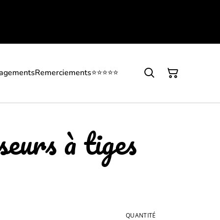
gagements
Remerciements
⭐⭐⭐⭐⭐
seurs à tiges
QUANTITÉ